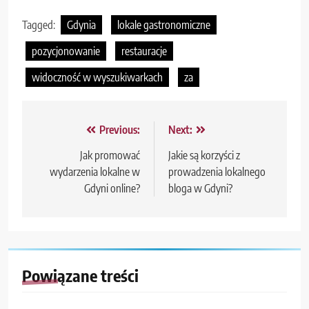
Tagged:
Gdynia
lokale gastronomiczne
pozycjonowanie
restauracje
widoczność w wyszukiwarkach
za
Nawigacja
Previous:
Next:
wpisu
Jak promować
Jakie są korzyści z
wydarzenia lokalne w
prowadzenia lokalnego
Gdyni online?
bloga w Gdyni?
Powiązane treści