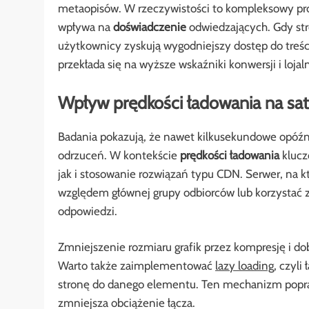
metaopisów. W rzeczywistości to kompleksowy pro
wpływa na
doświadczenie
odwiedzających. Gdy str
użytkownicy zyskują wygodniejszy dostęp do treści
przekłada się na wyższe wskaźniki konwersji i loja
Wpływ prędkości ładowania na sat
Badania pokazują, że nawet kilkusekundowe opóź
odrzuceń. W kontekście
prędkości ładowania
klucz
jak i stosowanie rozwiązań typu CDN. Serwer, na k
względem głównej grupy odbiorców lub korzystać z g
odpowiedzi.
Zmniejszenie rozmiaru grafik przez kompresję i d
Warto także zaimplementować
lazy loading
, czyl
stronę do danego elementu. Ten mechanizm popraw
zmniejsza obciążenie łącza.