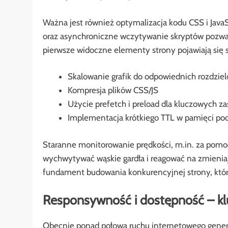
Ważna jest również optymalizacja kodu CSS i JavaS
oraz asynchroniczne wczytywanie skryptów pozwal
pierwsze widoczne elementy strony pojawiają się 
Skalowanie grafik do odpowiednich rozdziel
Kompresja plików CSS/JS
Użycie prefetch i preload dla kluczowych z
Implementacja krótkiego TTL w pamięci pod
Staranne monitorowanie prędkości, m.in. za pomo
wychwytywać wąskie gardła i reagować na zmieniając
fundament budowania konkurencyjnej strony, któr
Responsywność i dostępność – kl
Obecnie ponad połowa ruchu internetowego gener