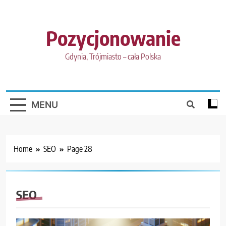
Skip
to
content
Pozycjonowanie
Gdynia, Trójmiasto – cała Polska
MENU
Home
SEO
Page 28
SEO