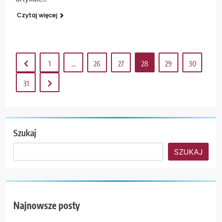
Czytaj więcej
1
…
26
27
28
29
30
31
Szukaj
SZUKAJ
Najnowsze posty