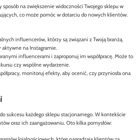
ły sposób na zwiększenie widoczności Twojego sklepu w
wujących, co może pomóc w dotarciu do nowych klientów.
alnych influencerów, którzy są związani z Twoją branżą.
y aktywne na Instagramie.
branymi influencerami i zaproponuj im współpracę. Może to
nkursu czy wspólne wydarzenie.
ółpracy, monitoruj efekty, aby ocenić, czy przyniosła ona
i
z do sukcesu każdego sklepu stacjonarnego. W kontekście
entów oraz ich zaangażowaniu. Oto kilka pomysłów:
amów lojalnościowych, które nagradzają klientów za