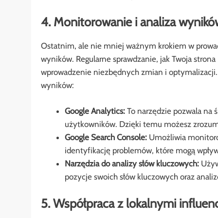
4. Monitorowanie i analiza wynikó
Ostatnim, ale nie mniej ważnym krokiem w prowadz
wyników. Regularne sprawdzanie, jak Twoja strona
wprowadzenie niezbędnych zmian i optymalizacji.
wyników:
Google Analytics:
To narzędzie pozwala na ś
użytkowników. Dzięki temu możesz zrozumieć
Google Search Console:
Umożliwia monitoro
identyfikację problemów, które mogą wpły
Narzędzia do analizy słów kluczowych:
Używa
pozycje swoich słów kluczowych oraz anali
5. Współpraca z lokalnymi influen