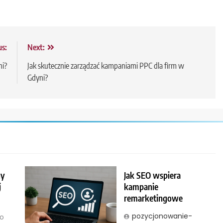
us:
Next:
ni?
Jak skutecznie zarządzać kampaniami PPC dla firm w
Gdyni?
ny
Jak SEO wspiera
j
kampanie
remarketingowe
pozycjonowanie-
go