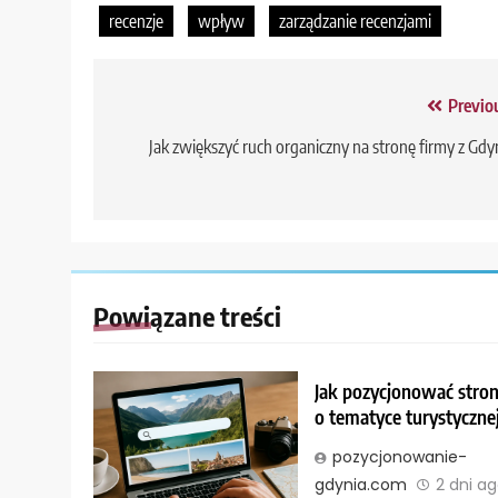
recenzje
wpływ
zarządzanie recenzjami
Nawigacja
Previo
wpisu
Jak zwiększyć ruch organiczny na stronę firmy z Gdy
Powiązane treści
Jak pozycjonować stro
o tematyce turystyczne
pozycjonowanie-
gdynia.com
2 dni a