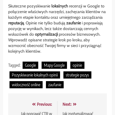
Skuteczne pozyskiwanie
lokalnych
recenzji w Google to
połączenie właściwych narzędzi, zachęcania klientów na
każdym etapie kontaktu oraz umiejętnego zarządzania
reputacją
. Opinie nie tylko budują
zaufanie
i poprawiają
pozycję w wynikach, lecz także dostarczają cennych
wskazówek do
optymalizacji
procesów biznesowych.
Wprowadź opisane strategie krok po kroku, aby
wzmocnić obecność Twojej firmy w sieci i przyciągnąć
kolejnych klientów.
Tagged:
Google
Mapy Google
opinie
Pozyskiwanie lokalnych opinii
strategie pozys
widoczność online
zaufanie
Nawigacja
Previous:
Next:
wpisu
Jak poprawić CTR w
Jak zoptymalizować