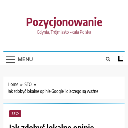
Skip
to
content
Pozycjonowanie
Gdynia, Trójmiasto – cała Polska
MENU
Home
SEO
Jak zdobyć lokalne opinie Google i dlaczego są ważne
SEO
Jak zdobyć lokalne opinie