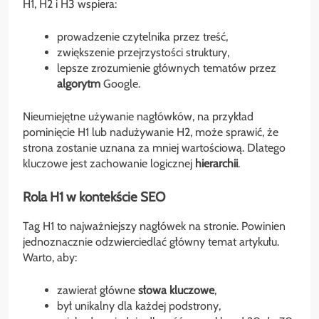
H1, H2 i H3 wspiera:
prowadzenie czytelnika przez treść,
zwiększenie przejrzystości struktury,
lepsze zrozumienie głównych tematów przez
algorytm
Google.
Nieumiejętne używanie nagłówków, na przykład
pominięcie H1 lub nadużywanie H2, może sprawić, że
strona zostanie uznana za mniej wartościową. Dlatego
kluczowe jest zachowanie logicznej
hierarchii
.
Rola H1 w kontekście SEO
Tag H1 to najważniejszy nagłówek na stronie. Powinien
jednoznacznie odzwierciedlać główny temat artykułu.
Warto, aby:
zawierał główne
słowa kluczowe
,
był unikalny dla każdej podstrony,