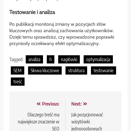
Testowanie i analiza
Po publikacji monitoruj zmiany w pozycjach słów
kluczowych oraz analizuj zachowania użytkowników.
Dzięki temu sprawdzisz, czy wprowadzone poprawki
przyniosły oczekiwany efekt optymalizacyjny.
Tagged:
analiza
h
nagłówki
optymalizacja
SEM
Słowa kluczowe
struktura
testowanie
treść
Nawigacja
Previous:
Next:
wpisu
Dlaczego treść ma
Jak pozycjonować
największe znaczenie w
wizytówki
SEO
jednoosobowych