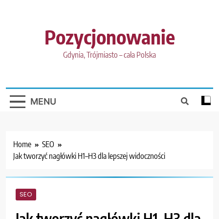
Skip
to
content
Pozycjonowanie
Gdynia, Trójmiasto – cała Polska
MENU
Home
SEO
Jak tworzyć nagłówki H1–H3 dla lepszej widoczności
SEO
Jak tworzyć nagłówki H1–H3 dla