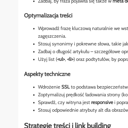
Zadbaj, by fraza pojawiła się także w
meta de
Optymalizacja treści
Wprowadź frazę kluczową naturalnie we wstę
zagęszczenia.
Stosuj synonimy i pokrewne słowa, takie ja
Zadbaj o długość artykułu – szczegółowe op
Użyj list (
<ul>
,
<li>
) oraz podtytułów, by popr
Aspekty techniczne
Wdrożenie
SSL
to podstawa bezpieczeństw
Zoptymalizuj prędkość ładowania strony (ko
Sprawdź, czy witryna jest
responsive
i popr
Stosuj odpowiednie atrybuty alt dla obrazó
Strategie treści i link building