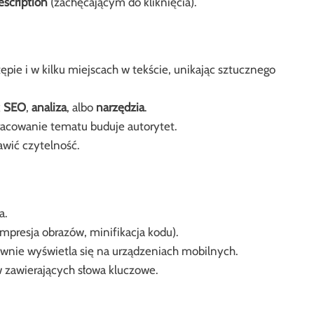
scription
(zachęcającym do kliknięcia).
pie i w kilku miejscach w tekście, unikając sztucznego
k
SEO
,
analiza
, albo
narzędzia
.
racowanie tematu buduje autorytet.
awić czytelność.
a.
mpresja obrazów, minifikacja kodu).
awnie wyświetla się na urządzeniach mobilnych.
w zawierających słowa kluczowe.