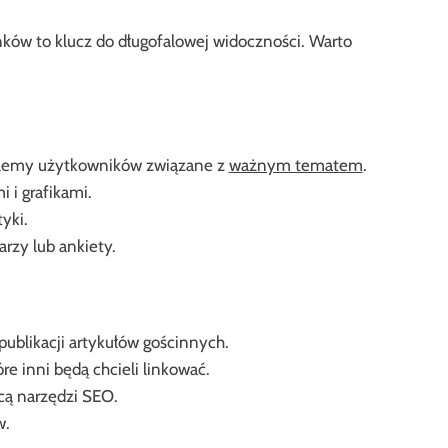
ków to klucz do długofalowej widoczności. Warto
oblemy użytkowników związane z
ważnym tematem
.
i i grafikami.
yki.
rzy lub ankiety.
ublikacji artykułów gościnnych.
re inni będą chcieli linkować.
ocą narzędzi SEO.
w.