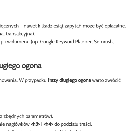
cznych – nawet kilkadziesiąt zapytań może być opłacalne.
a, transakcyjna).
cji i wolumenu (np. Google Keyword Planner, Semrush,
ługiego ogona
nowania. W przypadku
frazy długiego ogona
warto zwrócić
ez zbędnych parametrów).
pnie nagłówków
<h3>
i
<h4>
do podziału treści.