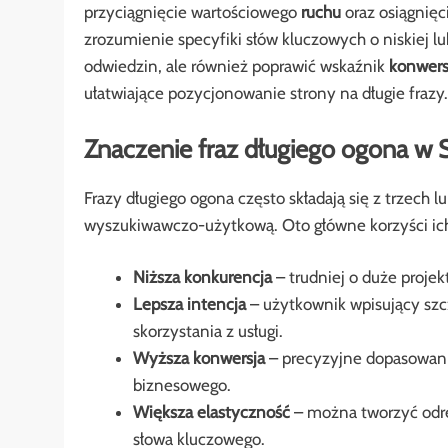
przyciągnięcie wartościowego
ruchu
oraz osiągnię
zrozumienie specyfiki słów kluczowych o niskiej lu
odwiedzin, ale również poprawić wskaźnik
konwers
ułatwiające pozycjonowanie strony na długie frazy.
Znaczenie fraz długiego ogona w
Frazy długiego ogona często składają się z trzech 
wyszukiwawczo-użytkową. Oto główne korzyści ic
Niższa konkurencja
– trudniej o duże proje
Lepsza intencja
– użytkownik wpisujący szcz
skorzystania z usługi.
Wyższa konwersja
– precyzyjne dopasowanie
biznesowego.
Większa elastyczność
– można tworzyć odrę
słowa kluczowego.