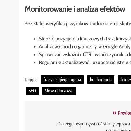
Monitorowanie i analiza efektów
Bez stałej weryfikacji wyników trudno ocenić skut
Śledzić pozycje dla kluczowych fraz, korzy
Analizować ruch organiczny w Google Analyti
Sprawdzać wskaźnik
CTR
i współczynnik odr
Regularnie aktualizować i uzupełniać istnieją
Tagged:
frazy długiego ogona
konkurencja
konwe
SEO
Słowa kluczowe
Nawigacja
Previo
wpisu
Dlaczego responsywność strony wpływa
pozycjonowan