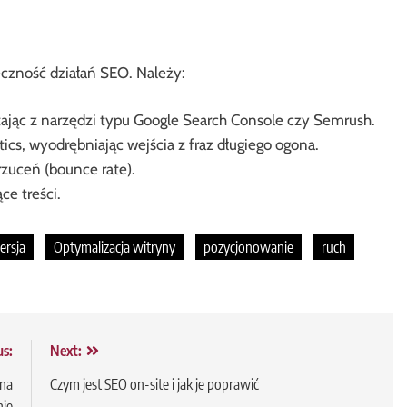
eczność działań SEO. Należy:
stając z narzędzi typu Google Search Console czy Semrush.
cs, wyodrębniając wejścia z fraz długiego ogona.
zuceń (bounce rate).
ce treści.
rsja
Optymalizacja witryny
pozycjonowanie
ruch
us:
Next:
 na
Czym jest SEO on-site i jak je poprawić
ie