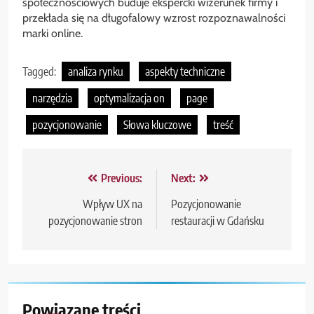
społecznościowych buduje ekspercki wizerunek firmy i
przekłada się na długofalowy wzrost rozpoznawalności
marki online.
Tagged:
analiza rynku
aspekty techniczne
narzędzia
optymalizacja on
page
pozycjonowanie
Słowa kluczowe
treść
Nawigacja
Previous:
Next:
wpisu
Wpływ UX na
Pozycjonowanie
pozycjonowanie stron
restauracji w Gdańsku
Powiązane treści