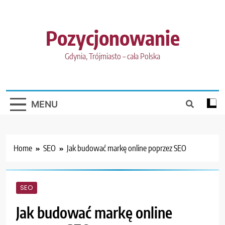
Skip
to
content
Pozycjonowanie
Gdynia, Trójmiasto – cała Polska
MENU
Home
SEO
Jak budować markę online poprzez SEO
SEO
Jak budować markę online