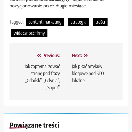
pozycjonowanie przez długie miesiące.
Tagged:
content marketing
strategia
treści
widoczność firmy
Nawigacja
Previous:
Next:
wpisu
Jak zoptymalizować
Jak pisać artykuły
stronę pod frazy
blogowe pod SEO
„Gdańsk”, „Gdynia”,
lokalne
„Sopot”
Powiązane treści