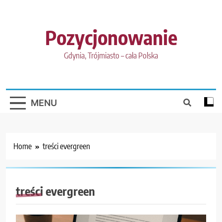
Skip
to
content
Pozycjonowanie
Gdynia, Trójmiasto – cała Polska
MENU
Home
treści evergreen
treści evergreen