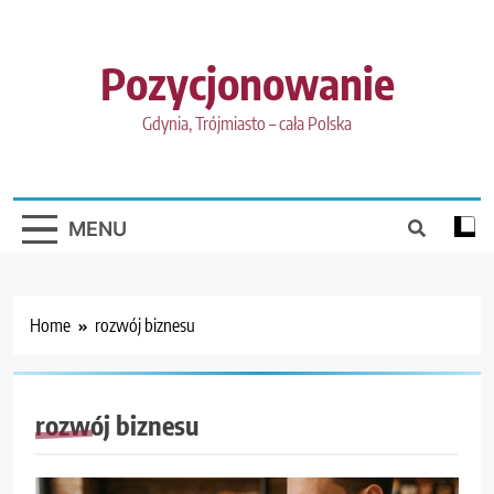
Skip
to
content
Pozycjonowanie
Gdynia, Trójmiasto – cała Polska
MENU
Home
rozwój biznesu
rozwój biznesu