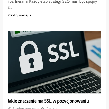
i partnerami. Każdy etap strategii SEO musi być spójny
z…
Czytaj więcej
Jakie znaczenie ma SSL w pozycjonowaniu
7 mins
3 miesiące ago