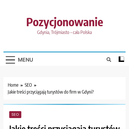
Skip
to
content
Pozycjonowanie
Gdynia, Trójmiasto – cała Polska
MENU
Home
SEO
Jakie treści przyciągają turystów do firm w Gdyni?
SEO
Jakie treści przyciągają turystów