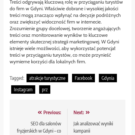
Treści odgrywają kluczową rolę w przyciąganiu turystów
do firm w Gdyni. Właściwie dobrane i wysokiej jakości
treści mogą znacząco wpłynąć na decyzje podróżnych
oraz zwiększyć widoczność firm w internecie.
Zrozumienie grupy docelowej, tworzenie angażujących
treści oraz monitorowanie wyników to kluczowe
elementy skutecznej strategii marketingowej. W Gdyni
istnieje wiele możliwości, aby wykorzystać potencjał
treści w przyciąganiu turystów, co może przynieść
wymierne korzyści dla lokalnych firm.
Tagged:
atrakcje turystyczne
Facebook
Gdynia
Instagram
prz
Nawigacja
Previous:
Next:
wpisu
SEO dla salonów
Jak analizować wyniki
fryzjerskich w Gdyni – co
kampanii